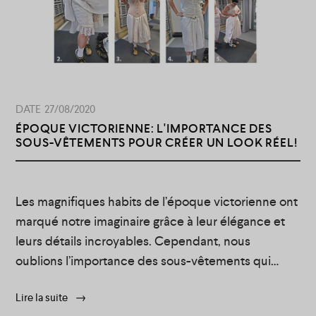
Appuyez-nous
n
Contact
u
Portfolio
s
e
EN
27/08/2020
c
ÉPOQUE VICTORIENNE: L'IMPORTANCE DES
SOUS-VÊTEMENTS POUR CRÉER UN LOOK RÉEL!
o
n
d
Les magnifiques habits de l’époque victorienne ont
marqué notre imaginaire grâce à leur élégance et
a
leurs détails incroyables. Cependant, nous
i
oublions l’importance des sous-vêtements qui
r
aident à créer leurs silhouettes caractéristiques.
Lire la suite
Avec l’expertise de nos costumières, nous vous
e