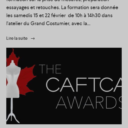
essayages et retouches. La formation sera donnée
les samedis 15 et 22 février de 10h à 14h30 dans
l'atelier du Grand Costumier, avec la
formatrice Louise Jobin.
Pour plus d’information ou réservation, contactez-
Lire la suite
nous ou visitez notre site web :
Téléphone: 438-896-4646
Courriel: info@grandcostumier.com
Site
web: https://grandcostumier.com/fr/professional-
training.