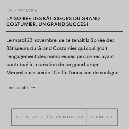
24/11/2016
LA SOIRÉE DES BÂTISSEURS DU GRAND
COSTUMIER, UN GRAND SUCCÈS !
Le mardi 22 novembre, se se tenait la Soirée des
Bâtisseurs du Grand Costumier qui soulignait
l'engagement des nombreuses personnes ayant
contribué à la création de ce grand projet.
Merveilleuse soirée ! Ce fût l'occasion de souligner
l'aide reçu jusqu'à maintenant notamment du
Lire la suite
Gouvernement du Québec et de la Ville de
Montréal et d'annoncer la contribution de 100 000$
sur 3 ans du Mouvement Desjardins pour le
démarrage du Grand Costumier.