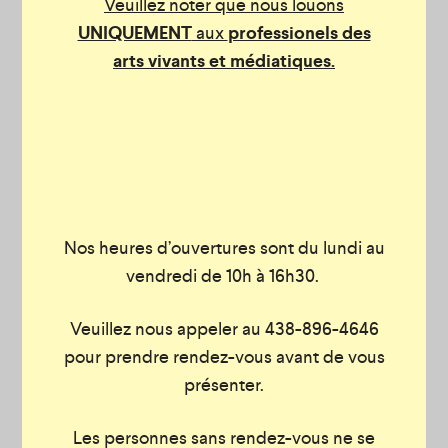
Veuillez noter que nous louons
21/02/2019
UNIQUEMENT
aux
professionels des
FORMATION AU GRAND COSTUMIER
arts vivants et médiatiques.
Le Grand Costumier offrira sa toute première
formation sur l'entretien, la remise en forme et la
transformation de chapeaux pour hommes et
femmes. La formation sera donnée les samedis 30
mars, 6 avril et 13 avril de 10h à 13h dans l'atelier du
Grand Costumier, avec la formatrice Lucie
Nos heures d’ouvertures sont du lundi au
Lire la suite
Grégoire.
vendredi de 10h à 16h30.
Pour plus d’information ou réservation, contactez-
Veuillez nous appeler au 438-896-4646
nous ou visitez notre site web :
pour prendre rendez-vous avant de vous
présenter.
Téléphone: 438-896-4646
Les personnes sans rendez-vous ne se