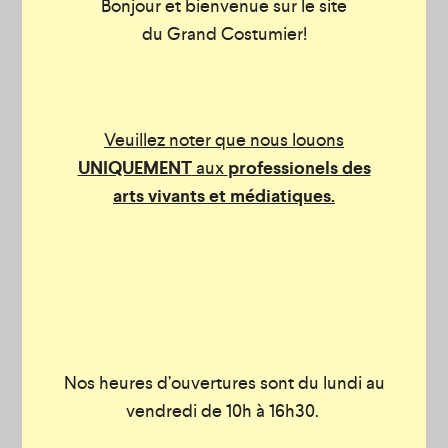
Bonjour et bienvenue sur le site
01-971 Manteau rose/orange
59-2555 chapeau jaune
du Grand Costumier!
01-699 Ensemble tailleur vert
Veuillez noter que nous louons
UNIQUEMENT
aux
professionels des
arts vivants et médiatiques.
Nos heures d’ouvertures sont du lundi au
vendredi de 10h à 16h30.